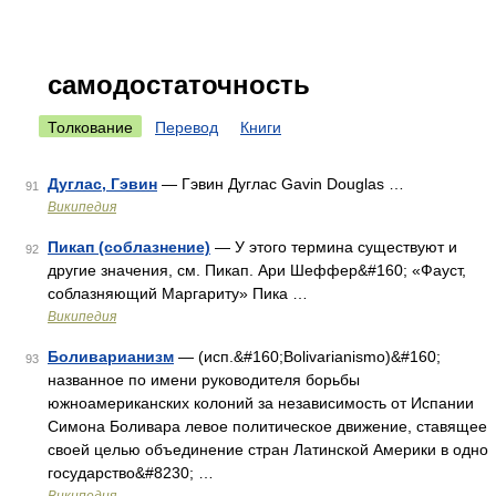
самодостаточность
Толкование
Перевод
Книги
Дуглас, Гэвин
— Гэвин Дуглас Gavin Douglas …
91
Википедия
Пикап (соблазнение)
— У этого термина существуют и
92
другие значения, см. Пикап. Ари Шеффер&#160; «Фауст,
соблазняющий Маргариту» Пика …
Википедия
Боливарианизм
— (исп.&#160;Bolivarianismo)&#160;
93
названное по имени руководителя борьбы
южноамериканских колоний за независимость от Испании
Симона Боливара левое политическое движение, ставящее
своей целью объединение стран Латинской Америки в одно
государство&#8230; …