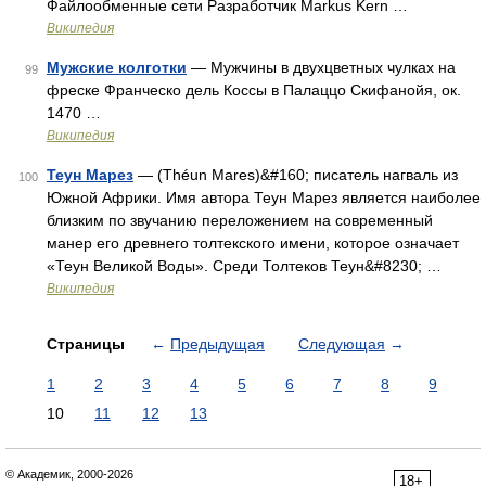
Файлообменные сети Разработчик Markus Kern …
Википедия
Мужские колготки
— Мужчины в двухцветных чулках на
99
фреске Франческо дель Коссы в Палаццо Скифанойя, ок.
1470 …
Википедия
Теун Марез
— (Théun Mares)&#160; писатель нагваль из
100
Южной Африки. Имя автора Теун Марез является наиболее
близким по звучанию переложением на современный
манер его древнего толтекского имени, которое означает
«Теун Великой Воды». Среди Толтеков Теун&#8230; …
Википедия
Страницы
←
Предыдущая
Следующая
→
1
2
3
4
5
6
7
8
9
10
11
12
13
© Академик, 2000-2026
18+