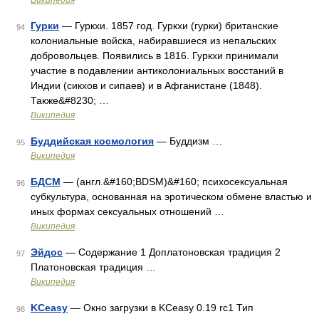
Википедия
Гурки
— Гуркхи. 1857 год. Гуркхи (гурки) британские
94
колониальные войска, набиравшиеся из непальских
добровольцев. Появились в 1816. Гуркхи принимали
участие в подавлении антиколониальных восстаний в
Индии (сикхов и сипаев) и в Афганистане (1848).
Также&#8230; …
Википедия
Буддийская космология
— Буддизм …
95
Википедия
БДСМ
— (англ.&#160;BDSM)&#160; психосексуальная
96
субкультура, основанная на эротическом обмене властью и
иных формах сексуальных отношений …
Википедия
Эйдос
— Содержание 1 Доплатоновская традиция 2
97
Платоновская традиция …
Википедия
KCeasy
— Окно загрузки в KCeasy 0.19 rc1 Тип
98